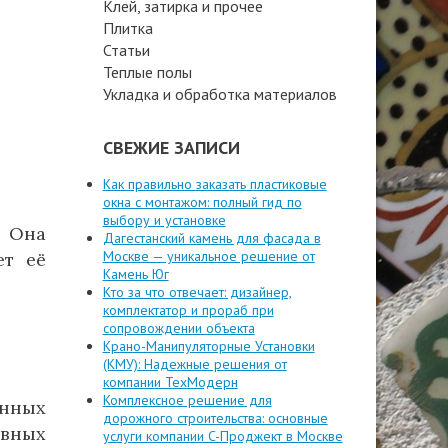
Клей, затирка и прочее
Плитка
Статьи
Теплые полы
Укладка и обработка материалов
СВЕЖИЕ ЗАПИСИ
Как правильно заказать пластиковые
окна с монтажом: полный гид по
выбору и установке
. Она
Дагестанский камень для фасада в
Москве — уникальное решение от
ет её
Камень Юг
Кто за что отвечает: дизайнер,
комплектатор и прораб при
сопровождении объекта
Крано-Манипуляторные Установки
(КМУ): Надежные решения от
компании ТехМодерн
Комплексное решение для
онных
дорожного строительства: основные
ивных
услуги компании C-Проджект в Москве