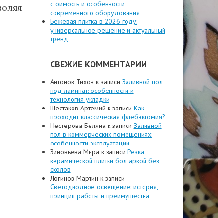
стоимость и особенности
воляя
современного оборудования
Бежевая плитка в 2026 году:
универсальное решение и актуальный
тренд
СВЕЖИЕ КОММЕНТАРИИ
Антонов Тихон
к записи
Заливной пол
под ламинат: особенности и
технология укладки
Шестаков Артемий
к записи
Как
проходит классическая флебэктомия?
Нестерова Беляна
к записи
Заливной
пол в коммерческих помещениях:
особенности эксплуатации
Зиновьева Мира
к записи
Резка
керамической плитки болгаркой без
сколов
Логинов Мартин
к записи
Светодиодное освещение: история,
принцип работы и преимущества