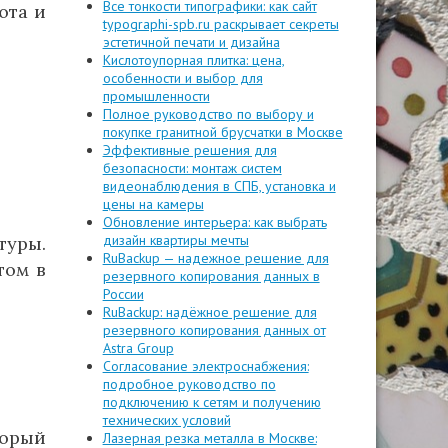
Все тонкости типографики: как сайт
юта и
typographi-spb.ru раскрывает секреты
эстетичной печати и дизайна
Кислотоупорная плитка: цена,
особенности и выбор для
промышленности
Полное руководство по выбору и
покупке гранитной брусчатки в Москве
Эффективные решения для
безопасности: монтаж систем
видеонаблюдения в СПБ, установка и
цены на камеры
Обновление интерьера: как выбрать
дизайн квартиры мечты
туры.
RuBackup — надежное решение для
том в
резервного копирования данных в
России
RuBackup: надёжное решение для
резервного копирования данных от
Astra Group
Согласование электроснабжения:
подробное руководство по
подключению к сетям и получению
технических условий
торый
Лазерная резка металла в Москве: