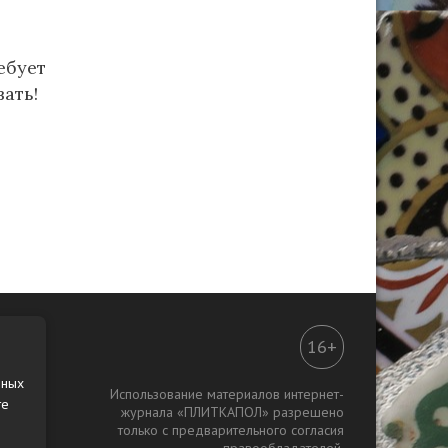
ебует
ать!
16+
нных
Использование материалов интернет-
те
журнала «ПЛИТКАПОЛ» разрешено
только с предварительного согласия
правообладателей.