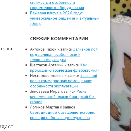
стоимость и особенности
современного оборудования
Бежевая плитка в 2026 году:
универсальное решение и актуальный
тренд
СВЕЖИЕ КОММЕНТАРИИ
ства.
Антонов Тихон
к записи
Заливной пол
под ламинат: особенности и
технология укладки
Шестаков Артемий
к записи
Как
проходит классическая флебэктомия?
Нестерова Беляна
к записи
Заливной
пол в коммерческих помещениях:
особенности эксплуатации
Зиновьева Мира
к записи
Резка
керамической плитки болгаркой без
сколов
Логинов Мартин
к записи
Светодиодное освещение: история,
принцип работы и преимущества
идаст