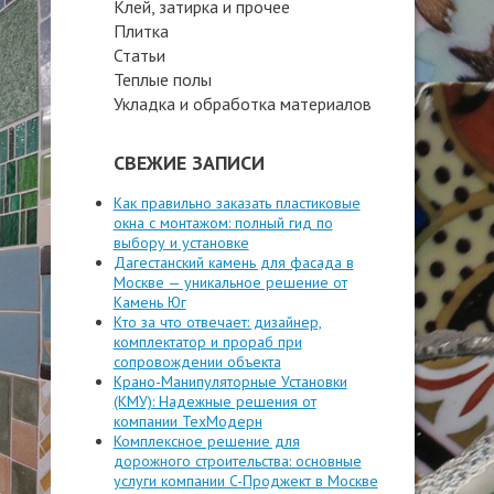
Клей, затирка и прочее
Плитка
Статьи
Теплые полы
Укладка и обработка материалов
СВЕЖИЕ ЗАПИСИ
Как правильно заказать пластиковые
окна с монтажом: полный гид по
выбору и установке
Дагестанский камень для фасада в
Москве — уникальное решение от
Камень Юг
Кто за что отвечает: дизайнер,
комплектатор и прораб при
сопровождении объекта
Крано-Манипуляторные Установки
(КМУ): Надежные решения от
компании ТехМодерн
Комплексное решение для
дорожного строительства: основные
услуги компании C-Проджект в Москве