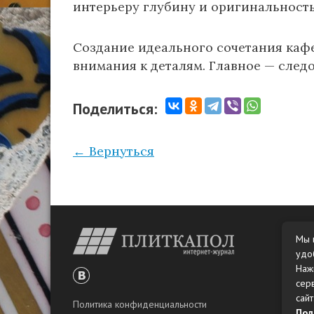
интерьеру глубину и оригинальность
Создание идеального сочетания кафе
внимания к деталям. Главное — следо
Поделиться:
← Вернуться
Мы 
удо
Наж
сер
сайт
Политика конфиденциальности
Пол