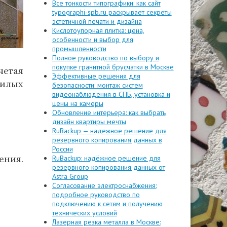
Все тонкости типографики: как сайт
typographi-spb.ru раскрывает секреты
эстетичной печати и дизайна
Кислотоупорная плитка: цена,
особенности и выбор для
промышленности
Полное руководство по выбору и
покупке гранитной брусчатки в Москве
етая
Эффективные решения для
илых
безопасности: монтаж систем
видеонаблюдения в СПБ, установка и
цены на камеры
Обновление интерьера: как выбрать
дизайн квартиры мечты
RuBackup — надежное решение для
резервного копирования данных в
России
ения.
RuBackup: надёжное решение для
резервного копирования данных от
Astra Group
Согласование электроснабжения:
подробное руководство по
подключению к сетям и получению
технических условий
Лазерная резка металла в Москве: