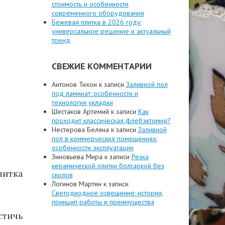
стоимость и особенности
современного оборудования
Бежевая плитка в 2026 году:
универсальное решение и актуальный
тренд
СВЕЖИЕ КОММЕНТАРИИ
Антонов Тихон
к записи
Заливной пол
под ламинат: особенности и
технология укладки
Шестаков Артемий
к записи
Как
проходит классическая флебэктомия?
Нестерова Беляна
к записи
Заливной
пол в коммерческих помещениях:
особенности эксплуатации
Зиновьева Мира
к записи
Резка
керамической плитки болгаркой без
литка
сколов
Логинов Мартин
к записи
Светодиодное освещение: история,
принцип работы и преимущества
стичь