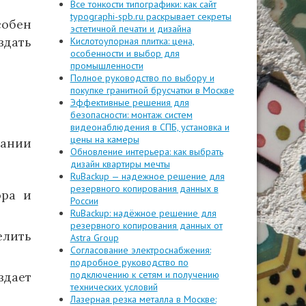
Все тонкости типографики: как сайт
typographi-spb.ru раскрывает секреты
собен
эстетичной печати и дизайна
здать
Кислотоупорная плитка: цена,
особенности и выбор для
промышленности
Полное руководство по выбору и
покупке гранитной брусчатки в Москве
Эффективные решения для
безопасности: монтаж систем
видеонаблюдения в СПБ, установка и
цены на камеры
вании
Обновление интерьера: как выбрать
дизайн квартиры мечты
RuBackup — надежное решение для
резервного копирования данных в
ора и
России
RuBackup: надёжное решение для
резервного копирования данных от
лить
Astra Group
Согласование электроснабжения:
подробное руководство по
подключению к сетям и получению
здает
технических условий
Лазерная резка металла в Москве: