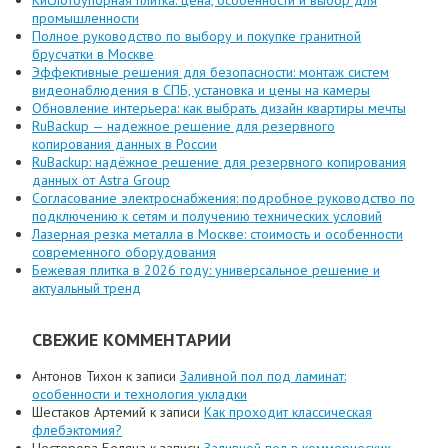
Кислотоупорная плитка: цена, особенности и выбор для
промышленности
Полное руководство по выбору и покупке гранитной
брусчатки в Москве
Эффективные решения для безопасности: монтаж систем
видеонаблюдения в СПБ, установка и цены на камеры
Обновление интерьера: как выбрать дизайн квартиры мечты
RuBackup — надежное решение для резервного
копирования данных в России
RuBackup: надёжное решение для резервного копирования
данных от Astra Group
Согласование электроснабжения: подробное руководство по
подключению к сетям и получению технических условий
Лазерная резка металла в Москве: стоимость и особенности
современного оборудования
Бежевая плитка в 2026 году: универсальное решение и
актуальный тренд
СВЕЖИЕ КОММЕНТАРИИ
Антонов Тихон
к записи
Заливной пол под ламинат:
особенности и технология укладки
Шестаков Артемий
к записи
Как проходит классическая
флебэктомия?