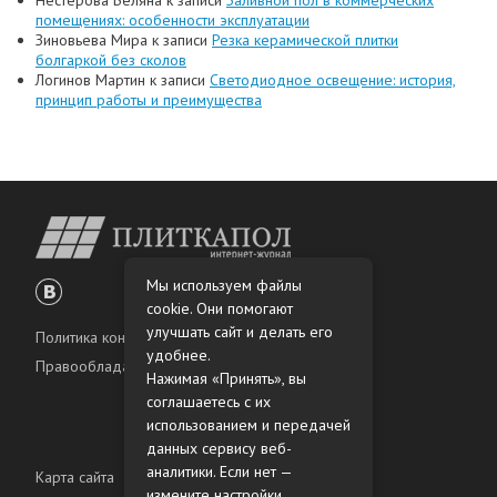
Нестерова Беляна
к записи
Заливной пол в коммерческих
помещениях: особенности эксплуатации
Зиновьева Мира
к записи
Резка керамической плитки
болгаркой без сколов
Логинов Мартин
к записи
Светодиодное освещение: история,
принцип работы и преимущества
Мы используем файлы
cookie. Они помогают
улучшать сайт и делать его
Политика конфиденциальности
удобнее.
Правообладателям
Нажимая «Принять», вы
соглашаетесь с их
использованием и передачей
данных сервису веб-
аналитики. Если нет —
Карта сайта
измените настройки