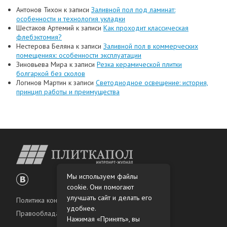
Антонов Тихон
к записи
Заливной пол под ламинат:
особенности и технология укладки
Шестаков Артемий
к записи
Как проходит классическая
флебэктомия?
Нестерова Беляна
к записи
Заливной пол в коммерческих
помещениях: особенности эксплуатации
Зиновьева Мира
к записи
Резка керамической плитки
болгаркой без сколов
Логинов Мартин
к записи
Светодиодное освещение: история,
принцип работы и преимущества
Мы используем файлы
cookie. Они помогают
улучшать сайт и делать его
Политика конфиденциальности
удобнее.
Правообладателям
Нажимая «Принять», вы