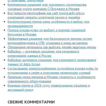
от компании ТехМодерн
Комплексное решение для дорожного строительства:
основные услуги компании C-Проджект в Москве
Все тонкости типографики: как сайт typographi-spb.ru
раскрывает секреты эстетичной печати и дизайна
Кислотоупорная плитка: цена, особенности и выбор для
промышленности
Полное руководство по выбору и покупке гранитной
брусчатки в Москве
Эффективные решения для безопасности: монтаж систем
видеонаблюдения в СПБ, установка и цены на камеры
Обновление интерьера: как выбрать дизайн квартиры мечты
RuBackup — надежное решение для резервного
копирования данных в России
RuBackup: надёжное решение для резервного копирования
данных от Astra Group
Согласование электроснабжения: подробное руководство по
подключению к сетям и получению технических условий
Лазерная резка металла в Москве: стоимость и особенности
современного оборудования
Бежевая плитка в 2026 году: универсальное решение и
актуальный тренд
СВЕЖИЕ КОММЕНТАРИИ