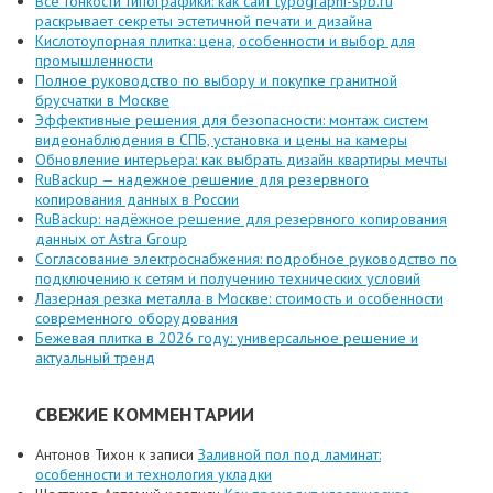
Все тонкости типографики: как сайт typographi-spb.ru
раскрывает секреты эстетичной печати и дизайна
Кислотоупорная плитка: цена, особенности и выбор для
промышленности
Полное руководство по выбору и покупке гранитной
брусчатки в Москве
Эффективные решения для безопасности: монтаж систем
видеонаблюдения в СПБ, установка и цены на камеры
Обновление интерьера: как выбрать дизайн квартиры мечты
RuBackup — надежное решение для резервного
копирования данных в России
RuBackup: надёжное решение для резервного копирования
данных от Astra Group
Согласование электроснабжения: подробное руководство по
подключению к сетям и получению технических условий
Лазерная резка металла в Москве: стоимость и особенности
современного оборудования
Бежевая плитка в 2026 году: универсальное решение и
актуальный тренд
СВЕЖИЕ КОММЕНТАРИИ
Антонов Тихон
к записи
Заливной пол под ламинат:
особенности и технология укладки