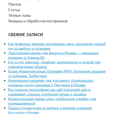
Плитка
Статьи
Теплые полы
Укладка и обработка материалов
СВЕЖИЕ ЗАПИСИ
Как правильно заказать пластиковые окна с монтажом: полный
гид по выбору и установке
Дагестанский камень для фасада в Москве — уникальное
решение от Камень Юг
Кто за что отвечает: дизайнер, комплектатор и прораб при
сопровождении объекта
Крано-Манипуляторные Установки (КМУ): Надежные решения
от компании ТехМодерн
Комплексное решение для дорожного строительства:
основные услуги компании C-Проджект в Москве
Все тонкости типографики: как сайт typographi-spb.ru
раскрывает секреты эстетичной печати и дизайна
Кислотоупорная плитка: цена, особенности и выбор для
промышленности
Полное руководство по выбору и покупке гранитной
брусчатки в Москве