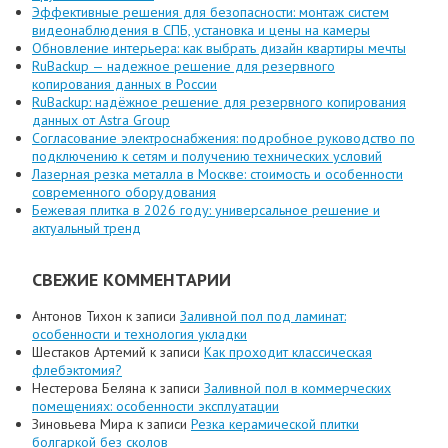
Эффективные решения для безопасности: монтаж систем
видеонаблюдения в СПБ, установка и цены на камеры
Обновление интерьера: как выбрать дизайн квартиры мечты
RuBackup — надежное решение для резервного
копирования данных в России
RuBackup: надёжное решение для резервного копирования
данных от Astra Group
Согласование электроснабжения: подробное руководство по
подключению к сетям и получению технических условий
Лазерная резка металла в Москве: стоимость и особенности
современного оборудования
Бежевая плитка в 2026 году: универсальное решение и
актуальный тренд
СВЕЖИЕ КОММЕНТАРИИ
Антонов Тихон
к записи
Заливной пол под ламинат:
особенности и технология укладки
Шестаков Артемий
к записи
Как проходит классическая
флебэктомия?
Нестерова Беляна
к записи
Заливной пол в коммерческих
помещениях: особенности эксплуатации
Зиновьева Мира
к записи
Резка керамической плитки
болгаркой без сколов