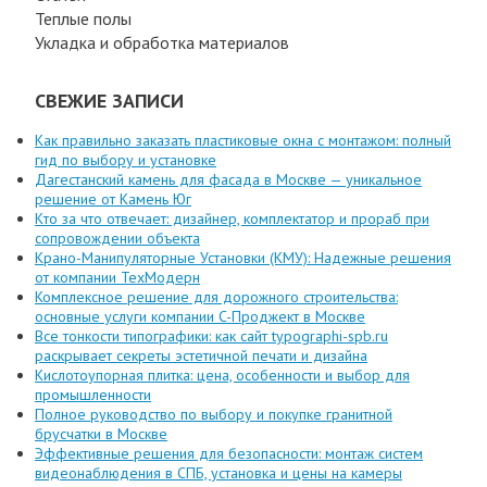
Теплые полы
Укладка и обработка материалов
СВЕЖИЕ ЗАПИСИ
Как правильно заказать пластиковые окна с монтажом: полный
гид по выбору и установке
Дагестанский камень для фасада в Москве — уникальное
решение от Камень Юг
Кто за что отвечает: дизайнер, комплектатор и прораб при
сопровождении объекта
Крано-Манипуляторные Установки (КМУ): Надежные решения
от компании ТехМодерн
Комплексное решение для дорожного строительства:
основные услуги компании C-Проджект в Москве
Все тонкости типографики: как сайт typographi-spb.ru
раскрывает секреты эстетичной печати и дизайна
Кислотоупорная плитка: цена, особенности и выбор для
промышленности
Полное руководство по выбору и покупке гранитной
брусчатки в Москве
Эффективные решения для безопасности: монтаж систем
видеонаблюдения в СПБ, установка и цены на камеры