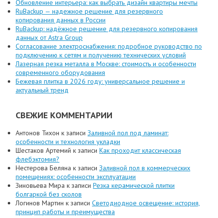
Обновление интерьера: как выбрать дизайн квартиры мечты
RuBackup — надежное решение для резервного
копирования данных в России
RuBackup: надёжное решение для резервного копирования
данных от Astra Group
Согласование электроснабжения: подробное руководство по
подключению к сетям и получению технических условий
Лазерная резка металла в Москве: стоимость и особенности
современного оборудования
Бежевая плитка в 2026 году: универсальное решение и
актуальный тренд
СВЕЖИЕ КОММЕНТАРИИ
Антонов Тихон
к записи
Заливной пол под ламинат:
особенности и технология укладки
Шестаков Артемий
к записи
Как проходит классическая
флебэктомия?
Нестерова Беляна
к записи
Заливной пол в коммерческих
помещениях: особенности эксплуатации
Зиновьева Мира
к записи
Резка керамической плитки
болгаркой без сколов
Логинов Мартин
к записи
Светодиодное освещение: история,
принцип работы и преимущества