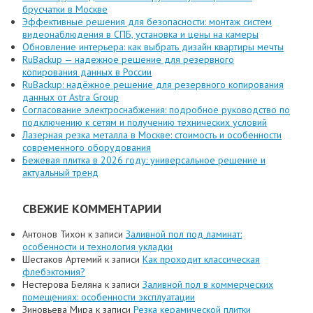
брусчатки в Москве
Эффективные решения для безопасности: монтаж систем
видеонаблюдения в СПБ, установка и цены на камеры
Обновление интерьера: как выбрать дизайн квартиры мечты
RuBackup — надежное решение для резервного
копирования данных в России
RuBackup: надёжное решение для резервного копирования
данных от Astra Group
Согласование электроснабжения: подробное руководство по
подключению к сетям и получению технических условий
Лазерная резка металла в Москве: стоимость и особенности
современного оборудования
Бежевая плитка в 2026 году: универсальное решение и
актуальный тренд
СВЕЖИЕ КОММЕНТАРИИ
Антонов Тихон
к записи
Заливной пол под ламинат:
особенности и технология укладки
Шестаков Артемий
к записи
Как проходит классическая
флебэктомия?
Нестерова Беляна
к записи
Заливной пол в коммерческих
помещениях: особенности эксплуатации
Зиновьева Мира
к записи
Резка керамической плитки