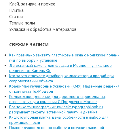
Клей, затирка и прочее
Плитка
Статьи
Теплые полы
Укладка и обработка материалов
СВЕЖИЕ ЗАПИСИ
Как правильно заказать пластиковые окна с монтажом: полный
гид по выбору и установке
Дагестанский камень для фасада в Москве — уникальное
решение от Камень Юг
Кто за что отвечает: дизайнер, комплектатор и прораб при
сопровождении объекта
Крано-Манипуляторные Установки (КМУ): Надежные решения
от компании ТехМодерн
Комплексное решение для дорожного строительства:
основные услуги компании C-Проджект в Москве
Все тонкости типографики: как сайт typographi-spb.ru
раскрывает секреты эстетичной печати и дизайна
Кислотоупорная плитка: цена, особенности и выбор для
промышленности
Полное руководство по выбору и покупке гранитной