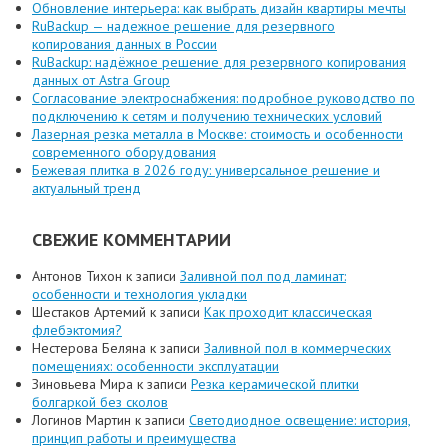
Обновление интерьера: как выбрать дизайн квартиры мечты
RuBackup — надежное решение для резервного
копирования данных в России
RuBackup: надёжное решение для резервного копирования
данных от Astra Group
Согласование электроснабжения: подробное руководство по
подключению к сетям и получению технических условий
Лазерная резка металла в Москве: стоимость и особенности
современного оборудования
Бежевая плитка в 2026 году: универсальное решение и
актуальный тренд
СВЕЖИЕ КОММЕНТАРИИ
Антонов Тихон
к записи
Заливной пол под ламинат:
особенности и технология укладки
Шестаков Артемий
к записи
Как проходит классическая
флебэктомия?
Нестерова Беляна
к записи
Заливной пол в коммерческих
помещениях: особенности эксплуатации
Зиновьева Мира
к записи
Резка керамической плитки
болгаркой без сколов
Логинов Мартин
к записи
Светодиодное освещение: история,
принцип работы и преимущества