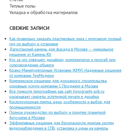
Теплые полы
Укладка и обработка материалов
СВЕЖИЕ ЗАПИСИ
Как правильно заказать пластиковые окна с монтажом: полный
гид по выбору и установке
Дагестанский камень для фасада в Москве — уникальное
решение от Камень Юг
Кто за что отвечает: дизайнер, комплектатор и прораб при
сопровождении объекта
Крано-Манипуляторные Установки (КМУ): Надежные решения
от компании ТехМодерн
Комплексное решение для дорожного строительства:
основные услуги компании C-Проджект в Москве
Все тонкости типографики: как сайт typographi-spb.ru
раскрывает секреты эстетичной печати и дизайна
Кислотоупорная плитка: цена, особенности и выбор для
промышленности
Полное руководство по выбору и покупке гранитной
брусчатки в Москве
Эффективные решения для безопасности: монтаж систем
видеонаблюдения в СПБ, установка и цены на камеры