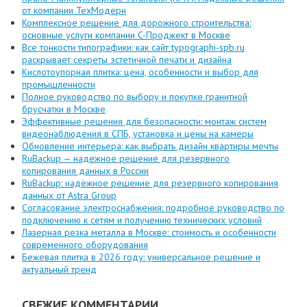
от компании ТехМодерн
Комплексное решение для дорожного строительства:
основные услуги компании C-Проджект в Москве
Все тонкости типографики: как сайт typographi-spb.ru
раскрывает секреты эстетичной печати и дизайна
Кислотоупорная плитка: цена, особенности и выбор для
промышленности
Полное руководство по выбору и покупке гранитной
брусчатки в Москве
Эффективные решения для безопасности: монтаж систем
видеонаблюдения в СПБ, установка и цены на камеры
Обновление интерьера: как выбрать дизайн квартиры мечты
RuBackup — надежное решение для резервного
копирования данных в России
RuBackup: надёжное решение для резервного копирования
данных от Astra Group
Согласование электроснабжения: подробное руководство по
подключению к сетям и получению технических условий
Лазерная резка металла в Москве: стоимость и особенности
современного оборудования
Бежевая плитка в 2026 году: универсальное решение и
актуальный тренд
СВЕЖИЕ КОММЕНТАРИИ