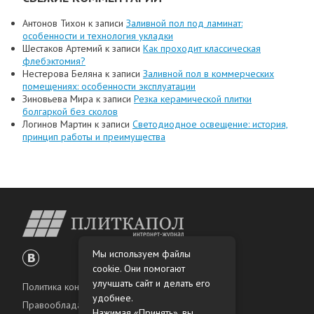
Антонов Тихон
к записи
Заливной пол под ламинат:
особенности и технология укладки
Шестаков Артемий
к записи
Как проходит классическая
флебэктомия?
Нестерова Беляна
к записи
Заливной пол в коммерческих
помещениях: особенности эксплуатации
Зиновьева Мира
к записи
Резка керамической плитки
болгаркой без сколов
Логинов Мартин
к записи
Светодиодное освещение: история,
принцип работы и преимущества
Мы используем файлы
cookie. Они помогают
улучшать сайт и делать его
Политика конфиденциальности
удобнее.
Правообладателям
Нажимая «Принять», вы