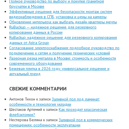
Полное руководство по выбору и покупке гранитной
брусчатки в Москве
Эффективные решения для безопасности: монтаж систем
видеонаблюдения в СПБ, установка и цены на камеры
Обновление интерьера: как выбрать дизайн квартиры мечты
RuBackup — надежное решение для резервного
копирования данных в России
RuBackup: надёжное решение для резервного копирования
данных от Astra Group
Согласование электроснабжения: подробное руководство по
подключению к сетям и получению технических условий
Лазерная резка металла в Москве: стоимость и особенности
современного оборудования
Бежевая плитка в 2026 году: универсальное решение и
актуальный тренд
СВЕЖИЕ КОММЕНТАРИИ
Антонов Тихон
к записи
Заливной пол под ламинат:
особенности и технология укладки
Шестаков Артемий
к записи
Как проходит классическая
флебэктомия?
Нестерова Беляна
к записи
Заливной пол в коммерческих
помещениях: особенности эксплуатации