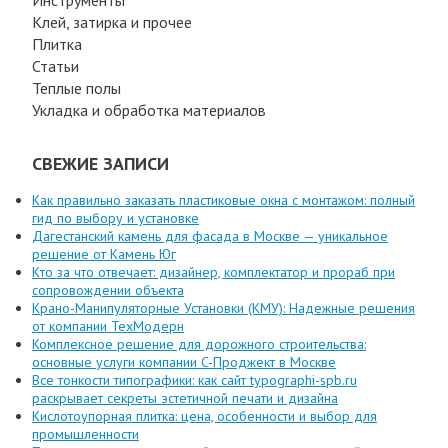
Инструменты
Клей, затирка и прочее
Плитка
Статьи
Теплые полы
Укладка и обработка материалов
СВЕЖИЕ ЗАПИСИ
Как правильно заказать пластиковые окна с монтажом: полный
гид по выбору и установке
Дагестанский камень для фасада в Москве — уникальное
решение от Камень Юг
Кто за что отвечает: дизайнер, комплектатор и прораб при
сопровождении объекта
Крано-Манипуляторные Установки (КМУ): Надежные решения
от компании ТехМодерн
Комплексное решение для дорожного строительства:
основные услуги компании C-Проджект в Москве
Все тонкости типографики: как сайт typographi-spb.ru
раскрывает секреты эстетичной печати и дизайна
Кислотоупорная плитка: цена, особенности и выбор для
промышленности