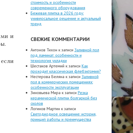
стоимость и особенности
современного оборудования
Бежевая плитка в 2026 году:
универсальное решение и актуальный
тренд
ями и
СВЕЖИЕ КОММЕНТАРИИ
ы.
Антонов Тихон
к записи
Заливной пол
под ламинат: особенности и
 если
технология укладки
Шестаков Артемий
к записи
Как
проходит классическая флебэктомия?
Нестерова Беляна
к записи
Заливной
пол в коммерческих помещениях:
особенности эксплуатации
Зиновьева Мира
к записи
Резка
керамической плитки болгаркой без
сколов
Логинов Мартин
к записи
Светодиодное освещение: история,
принцип работы и преимущества