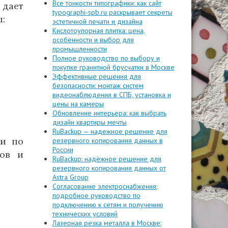
Все тонкости типографики: как сайт
 дает
typographi-spb.ru раскрывает секреты
:
эстетичной печати и дизайна
Кислотоупорная плитка: цена,
особенности и выбор для
промышленности
Полное руководство по выбору и
покупке гранитной брусчатки в Москве
Эффективные решения для
безопасности: монтаж систем
видеонаблюдения в СПБ, установка и
цены на камеры
Обновление интерьера: как выбрать
дизайн квартиры мечты
RuBackup — надежное решение для
ки по
резервного копирования данных в
России
тов и
RuBackup: надёжное решение для
резервного копирования данных от
Astra Group
Согласование электроснабжения:
подробное руководство по
подключению к сетям и получению
технических условий
Лазерная резка металла в Москве: