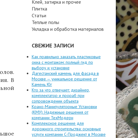
Клей, затирка и прочее
Плитка
Статьи
Теплые полы
Укладка и обработка материалов
СВЕЖИЕ ЗАПИСИ
Как правильно заказать пластиковые
окна с монтажом: полный гид по
выбору и установке
олов.
Дагестанский камень для фасада в
Москве — уникальное решение от
ия. В
Камень Юг
льной
Кто за что отвечает: дизайнер,
комплектатор и прораб при
сопровождении объекта
Крано-Манипуляторные Установки
(КМУ): Надежные решения от
компании ТехМодерн
Комплексное решение для
дорожного строительства: основные
ьшое
услуги компании C-Проджект в Москве