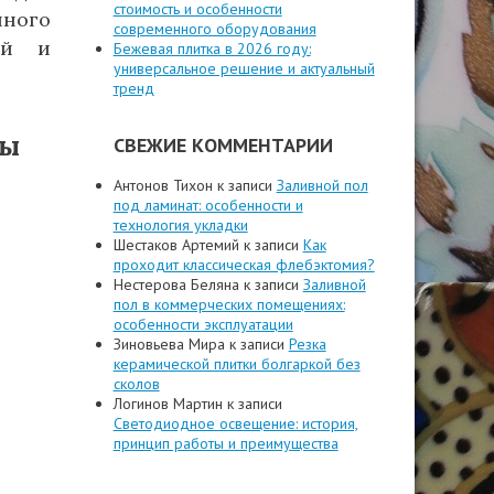
стоимость и особенности
нного
современного оборудования
ый и
Бежевая плитка в 2026 году:
универсальное решение и актуальный
тренд
мы
СВЕЖИЕ КОММЕНТАРИИ
Антонов Тихон
к записи
Заливной пол
под ламинат: особенности и
технология укладки
Шестаков Артемий
к записи
Как
проходит классическая флебэктомия?
Нестерова Беляна
к записи
Заливной
пол в коммерческих помещениях:
особенности эксплуатации
Зиновьева Мира
к записи
Резка
керамической плитки болгаркой без
сколов
Логинов Мартин
к записи
Светодиодное освещение: история,
принцип работы и преимущества