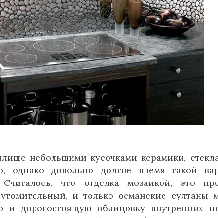
илище небольшими кусочками керамики, стекл
о, однако довольно долгое время такой ва
Считалось, что отделка мозаикой, это пр
 утомительный, и только османские султаны 
ю и дорогостоящую облицовку внутренних п