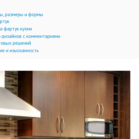
лы, размеры и формы
ртук
а фартук кухни
о-дизайнов с комментариями
товых решений
ие и изысканность