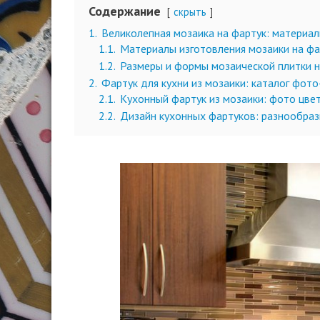
Содержание
скрыть
1.
Великолепная мозаика на фартук: материа
1.1.
Материалы изготовления мозаики на фа
1.2.
Размеры и формы мозаической плитки н
2.
Фартук для кухни из мозаики: каталог фот
2.1.
Кухонный фартук из мозаики: фото цве
2.2.
Дизайн кухонных фартуков: разнообраз