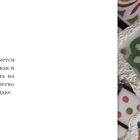
яется
как и
ть на
легко
дке.