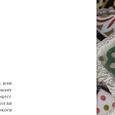
а или
риант
оцесс
могли
окоев