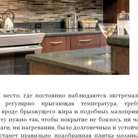
е место, где постоянно наблюдаются экстрема
, регулярно прыгающая температура, требу
и, вроде брызжущего жира и подобных малопри
ту нужно так, чтобы покрытие не боялось ни ч
аги, ни нагревания, было долговечным и устой
танет правильно подобранная плитка-мозаик