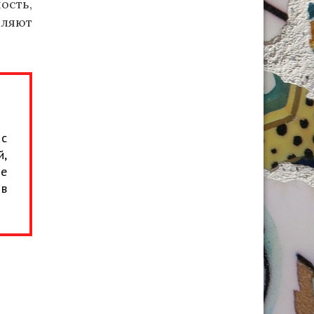
ость,
оляют
 с
й,
ые
 в