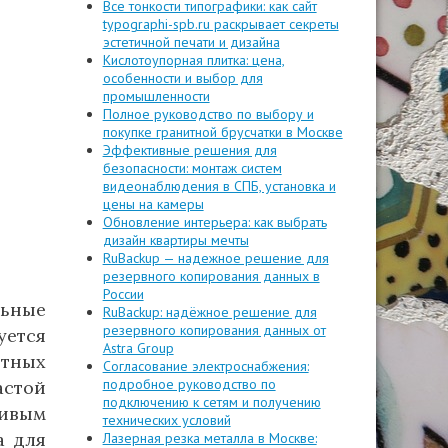
Все тонкости типографики: как сайт
typographi-spb.ru раскрывает секреты
эстетичной печати и дизайна
Кислотоупорная плитка: цена,
особенности и выбор для
промышленности
Полное руководство по выбору и
покупке гранитной брусчатки в Москве
Эффективные решения для
безопасности: монтаж систем
видеонаблюдения в СПБ, установка и
цены на камеры
Обновление интерьера: как выбрать
дизайн квартиры мечты
RuBackup — надежное решение для
резервного копирования данных в
России
льные
RuBackup: надёжное решение для
резервного копирования данных от
ется
Astra Group
ятных
Согласование электроснабжения:
подробное руководство по
астой
подключению к сетям и получению
чивым
технических условий
а для
Лазерная резка металла в Москве: