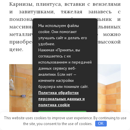
Карнизы, плинтуса, вставки с вензелями
и завитушками, тяжелая занавесь с
помпонами, каменный умывальник и
Мы используем файлы
массивная ванна на львиных
cookie. Они помогают
металлических ногах, все это можно
улучшать сайт и делать его
приобрести по довольно невысокой
удобнее.
цене.
Нажимая «Принять», вы
соглашаетесь с их
использованием и передачей
данных сервису веб-
аналитики. Если нет —
измените настройки
браузера или покиньте сайт.
Политика обработки
персональных данных и
политика cookie
Принять
This website uses cookies to improve user experience. By continuing to use
the site, you consent to the use of cookies.
OK