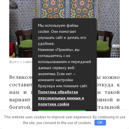
Мы используем файлы
cookie. Они помогают
улучшать сайт и делать его
удобнее.
Нажимая «Принять», вы
соглашаетесь с их
использованием и передачей
Фото с сайта: interior-blog.ru
данных сервису веб-
аналитики. Если нет —
Великолепные орнаменты и узоры можно
измените настройки
составить в восточном стиле, откуда к
браузера или покиньте сайт.
нам и попала мозаика. Причем такой
Политика обработки
персональных данных и
вариант сделает комнату роскошной и
политика cookie
богатой, главное, чтобы весь остальной
интерьер соответствовал выбранному
Принять
This website uses cookies to improve user experience. By continuing to use
стилю, иначе выглядеть это будет жалко
the site, you consent to the use of cookies.
OK