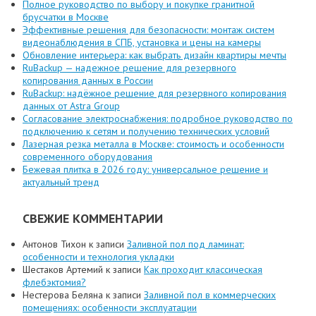
Полное руководство по выбору и покупке гранитной
брусчатки в Москве
Эффективные решения для безопасности: монтаж систем
видеонаблюдения в СПБ, установка и цены на камеры
Обновление интерьера: как выбрать дизайн квартиры мечты
RuBackup — надежное решение для резервного
копирования данных в России
RuBackup: надёжное решение для резервного копирования
данных от Astra Group
Согласование электроснабжения: подробное руководство по
подключению к сетям и получению технических условий
Лазерная резка металла в Москве: стоимость и особенности
современного оборудования
Бежевая плитка в 2026 году: универсальное решение и
актуальный тренд
СВЕЖИЕ КОММЕНТАРИИ
Антонов Тихон
к записи
Заливной пол под ламинат:
особенности и технология укладки
Шестаков Артемий
к записи
Как проходит классическая
флебэктомия?
Нестерова Беляна
к записи
Заливной пол в коммерческих
помещениях: особенности эксплуатации