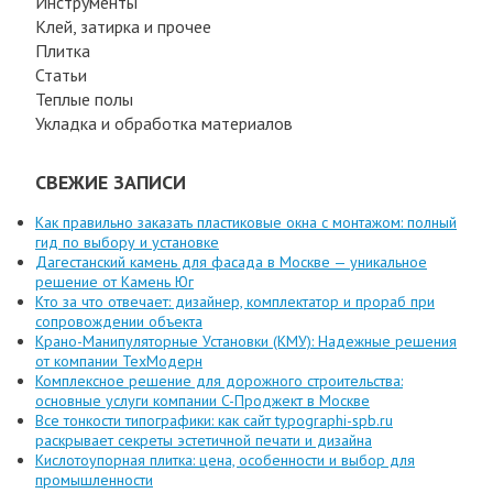
Инструменты
Клей, затирка и прочее
Плитка
Статьи
Теплые полы
Укладка и обработка материалов
СВЕЖИЕ ЗАПИСИ
Как правильно заказать пластиковые окна с монтажом: полный
гид по выбору и установке
Дагестанский камень для фасада в Москве — уникальное
решение от Камень Юг
Кто за что отвечает: дизайнер, комплектатор и прораб при
сопровождении объекта
Крано-Манипуляторные Установки (КМУ): Надежные решения
от компании ТехМодерн
Комплексное решение для дорожного строительства:
основные услуги компании C-Проджект в Москве
Все тонкости типографики: как сайт typographi-spb.ru
раскрывает секреты эстетичной печати и дизайна
Кислотоупорная плитка: цена, особенности и выбор для
промышленности