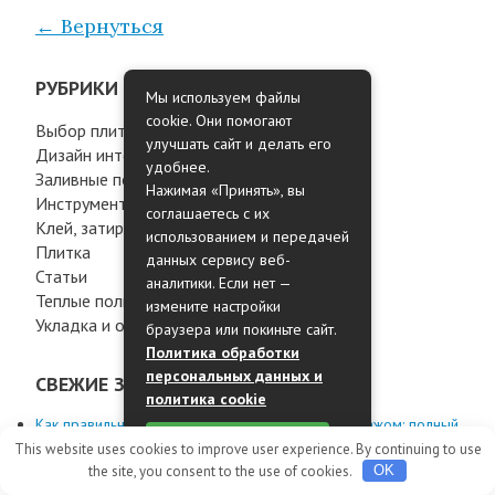
← Вернуться
РУБРИКИ
Мы используем файлы
cookie. Они помогают
Выбор плитки
улучшать сайт и делать его
Дизайн интерьеров
удобнее.
Заливные полы
Нажимая «Принять», вы
Инструменты
соглашаетесь с их
Клей, затирка и прочее
использованием и передачей
Плитка
данных сервису веб-
Статьи
аналитики. Если нет —
Теплые полы
измените настройки
Укладка и обработка материалов
браузера или покиньте сайт.
Политика обработки
персональных данных и
СВЕЖИЕ ЗАПИСИ
политика cookie
Как правильно заказать пластиковые окна с монтажом: полный
Принять
гид по выбору и установке
This website uses cookies to improve user experience. By continuing to use
Дагестанский камень для фасада в Москве — уникальное
the site, you consent to the use of cookies.
OK
решение от Камень Юг