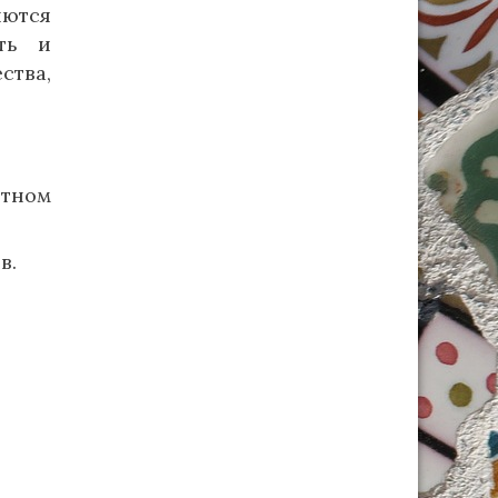
ются
ть и
ства,
тном
в.