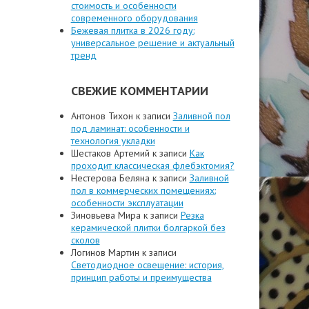
стоимость и особенности
современного оборудования
Бежевая плитка в 2026 году:
универсальное решение и актуальный
тренд
СВЕЖИЕ КОММЕНТАРИИ
Антонов Тихон
к записи
Заливной пол
под ламинат: особенности и
технология укладки
Шестаков Артемий
к записи
Как
проходит классическая флебэктомия?
Нестерова Беляна
к записи
Заливной
пол в коммерческих помещениях:
особенности эксплуатации
Зиновьева Мира
к записи
Резка
керамической плитки болгаркой без
сколов
Логинов Мартин
к записи
Светодиодное освещение: история,
принцип работы и преимущества