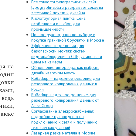
Все тонкости типографики: как сайт
typographi-spb.ru раскрывает секреты
эстетичной печати и дизайна
Кислотоупорная плитка: цена,
особенности и выбор для
промышленности
Полное руководство по выбору и
покупке гранитной брусчатки в Москве
Эффективные решения для
безопасности: монтаж систем
видеонаблюдения в СПБ, установка и
цены на камеры
ря на
Обновление интерьера: как выбрать
дизайн квартиры мечты
 один
RuBackup — надежное решение для
довки
резервного копирования данных в
ками,
России
RuBackup: надёжное решение для
 ведь
резервного копирования данных от
чики,
Astra Group
Согласование электроснабжения:
также
подробное руководство по
подключению к сетям и получению
технических условий
Лазерная резка металла в Москве: