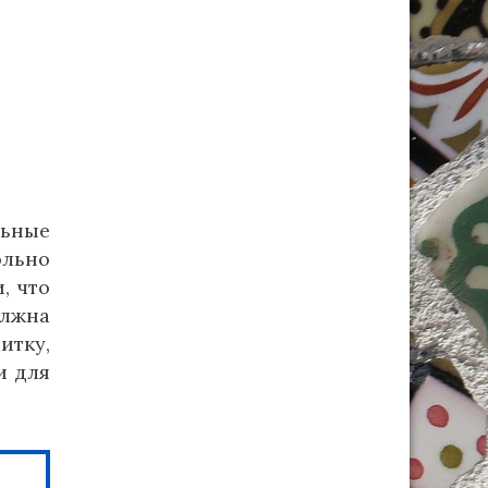
ьные
ольно
, что
олжна
итку,
и для