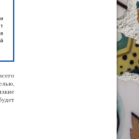
ми
нт
ся
ой
всего
лью,
изкие
будет