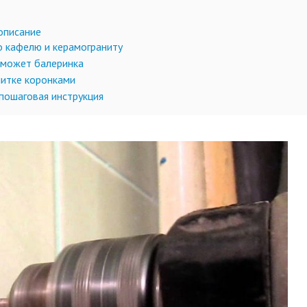
 описание
о кафелю и керамограниту
оможет балеринка
литке коронками
 пошаговая инструкция