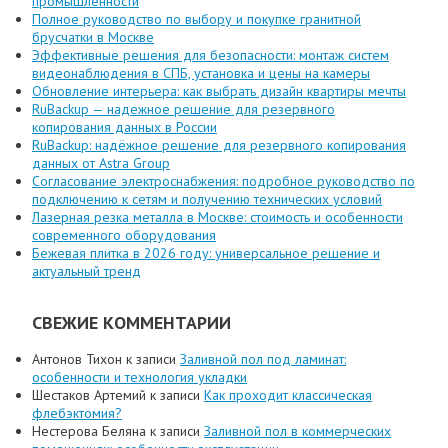
промышленности
Полное руководство по выбору и покупке гранитной
брусчатки в Москве
Эффективные решения для безопасности: монтаж систем
видеонаблюдения в СПБ, установка и цены на камеры
Обновление интерьера: как выбрать дизайн квартиры мечты
RuBackup — надежное решение для резервного
копирования данных в России
RuBackup: надёжное решение для резервного копирования
данных от Astra Group
Согласование электроснабжения: подробное руководство по
подключению к сетям и получению технических условий
Лазерная резка металла в Москве: стоимость и особенности
современного оборудования
Бежевая плитка в 2026 году: универсальное решение и
актуальный тренд
СВЕЖИЕ КОММЕНТАРИИ
Антонов Тихон
к записи
Заливной пол под ламинат:
особенности и технология укладки
Шестаков Артемий
к записи
Как проходит классическая
флебэктомия?
Нестерова Беляна
к записи
Заливной пол в коммерческих