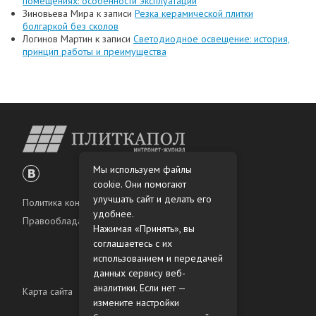
помещениях: особенности эксплуатации
Зиновьева Мира
к записи
Резка керамической плитки
болгаркой без сколов
Логинов Мартин
к записи
Светодиодное освещение: история,
принцип работы и преимущества
Мы используем файлы
cookie. Они помогают
улучшать сайт и делать его
Политика конфиденциальности
удобнее.
Правообладателям
Нажимая «Принять», вы
соглашаетесь с их
использованием и передачей
данных сервису веб-
аналитики. Если нет —
Карта сайта
измените настройки