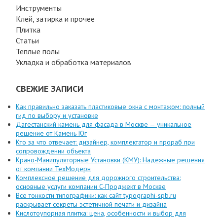
Инструменты
Клей, затирка и прочее
Плитка
Статьи
Теплые полы
Укладка и обработка материалов
СВЕЖИЕ ЗАПИСИ
Как правильно заказать пластиковые окна с монтажом: полный
гид по выбору и установке
Дагестанский камень для фасада в Москве — уникальное
решение от Камень Юг
Кто за что отвечает: дизайнер, комплектатор и прораб при
сопровождении объекта
Крано-Манипуляторные Установки (КМУ): Надежные решения
от компании ТехМодерн
Комплексное решение для дорожного строительства:
основные услуги компании C-Проджект в Москве
Все тонкости типографики: как сайт typographi-spb.ru
раскрывает секреты эстетичной печати и дизайна
Кислотоупорная плитка: цена, особенности и выбор для