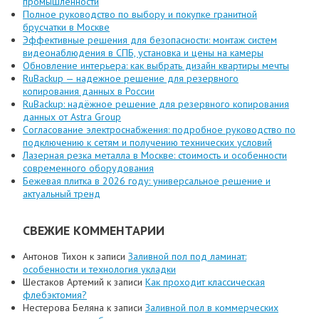
промышленности
Полное руководство по выбору и покупке гранитной
брусчатки в Москве
Эффективные решения для безопасности: монтаж систем
видеонаблюдения в СПБ, установка и цены на камеры
Обновление интерьера: как выбрать дизайн квартиры мечты
RuBackup — надежное решение для резервного
копирования данных в России
RuBackup: надёжное решение для резервного копирования
данных от Astra Group
Согласование электроснабжения: подробное руководство по
подключению к сетям и получению технических условий
Лазерная резка металла в Москве: стоимость и особенности
современного оборудования
Бежевая плитка в 2026 году: универсальное решение и
актуальный тренд
СВЕЖИЕ КОММЕНТАРИИ
Антонов Тихон
к записи
Заливной пол под ламинат:
особенности и технология укладки
Шестаков Артемий
к записи
Как проходит классическая
флебэктомия?
Нестерова Беляна
к записи
Заливной пол в коммерческих