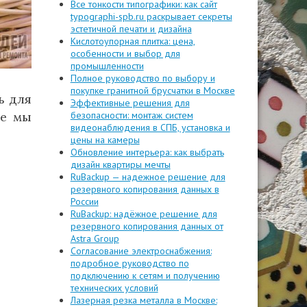
Все тонкости типографики: как сайт
typographi-spb.ru раскрывает секреты
эстетичной печати и дизайна
Кислотоупорная плитка: цена,
особенности и выбор для
промышленности
Полное руководство по выбору и
покупке гранитной брусчатки в Москве
ь для
Эффективные решения для
ье мы
безопасности: монтаж систем
видеонаблюдения в СПБ, установка и
цены на камеры
Обновление интерьера: как выбрать
дизайн квартиры мечты
RuBackup — надежное решение для
резервного копирования данных в
России
RuBackup: надёжное решение для
резервного копирования данных от
Astra Group
Согласование электроснабжения:
подробное руководство по
подключению к сетям и получению
технических условий
Лазерная резка металла в Москве: