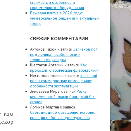
стоимость и особенности
современного оборудования
Бежевая плитка в 2026 году:
универсальное решение и актуальный
тренд
СВЕЖИЕ КОММЕНТАРИИ
Антонов Тихон
к записи
Заливной пол
под ламинат: особенности и
технология укладки
Шестаков Артемий
к записи
Как
проходит классическая флебэктомия?
Нестерова Беляна
к записи
Заливной
пол в коммерческих помещениях:
особенности эксплуатации
Зиновьева Мира
к записи
Резка
керамической плитки болгаркой без
сколов
Логинов Мартин
к записи
Светодиодное освещение: история,
т вам
принцип работы и преимущества
декор