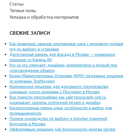
Статьи
Теплые полы
Укладка и обработка материалов
СВЕЖИЕ ЗАПИСИ
Как правильно заказать пластиковые окна с монтажом: полный
гид по выбору и установке
Дагестанский камень для фасада в Москве — уникальное
решение от Камень Юг
Кто за что отвечает: дизайнер, комплектатор и прораб при
сопровождении объекта
Крано-Манипуляторные Установки (КМУ): Надежные решения
от компании ТехМодерн
Комплексное решение для дорожного строительства:
основные услуги компании C-Проджект в Москве
Все тонкости типографики: как сайт typographi-spb.ru
раскрывает секреты эстетичной печати и дизайна
Кислотоупорная плитка: цена, особенности и выбор для
промышленности
Полное руководство по выбору и покупке гранитной
брусчатки в Москве
Эффективные решения для безопасности: монтаж систем