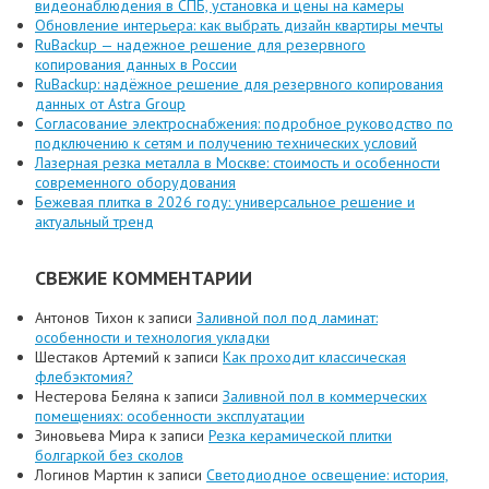
видеонаблюдения в СПБ, установка и цены на камеры
Обновление интерьера: как выбрать дизайн квартиры мечты
RuBackup — надежное решение для резервного
копирования данных в России
RuBackup: надёжное решение для резервного копирования
данных от Astra Group
Согласование электроснабжения: подробное руководство по
подключению к сетям и получению технических условий
Лазерная резка металла в Москве: стоимость и особенности
современного оборудования
Бежевая плитка в 2026 году: универсальное решение и
актуальный тренд
СВЕЖИЕ КОММЕНТАРИИ
Антонов Тихон
к записи
Заливной пол под ламинат:
особенности и технология укладки
Шестаков Артемий
к записи
Как проходит классическая
флебэктомия?
Нестерова Беляна
к записи
Заливной пол в коммерческих
помещениях: особенности эксплуатации
Зиновьева Мира
к записи
Резка керамической плитки
болгаркой без сколов
Логинов Мартин
к записи
Светодиодное освещение: история,