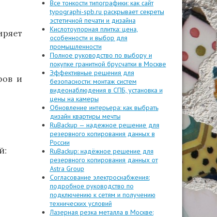
Все тонкости типографики: как сайт
typographi-spb.ru раскрывает секреты
эстетичной печати и дизайна
Кислотоупорная плитка: цена,
ряет
особенности и выбор для
промышленности
Полное руководство по выбору и
покупке гранитной брусчатки в Москве
Эффективные решения для
ров и
безопасности: монтаж систем
видеонаблюдения в СПБ, установка и
цены на камеры
Обновление интерьера: как выбрать
дизайн квартиры мечты
RuBackup — надежное решение для
резервного копирования данных в
России
й:
RuBackup: надёжное решение для
резервного копирования данных от
Astra Group
Согласование электроснабжения:
подробное руководство по
подключению к сетям и получению
технических условий
Лазерная резка металла в Москве: