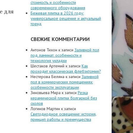
стоимость и особенности
современного оборудования
е для
Бежевая плитка в 2026 году:
универсальное решение и актуальный
тренд
СВЕЖИЕ КОММЕНТАРИИ
Антонов Тихон
к записи
Заливной пол
под ламинат: особенности и
технология укладки
Шестаков Артемий
к записи
Как
проходит классическая флебэктомия?
Нестерова Беляна
к записи
Заливной
пол в коммерческих помещениях:
особенности эксплуатации
Зиновьева Мира
к записи
Резка
керамической плитки болгаркой без
сколов
Логинов Мартин
к записи
Светодиодное освещение: история,
принцип работы и преимущества