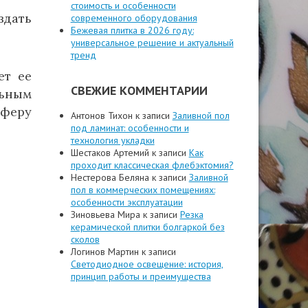
стоимость и особенности
здать
современного оборудования
Бежевая плитка в 2026 году:
универсальное решение и актуальный
тренд
ет ее
СВЕЖИЕ КОММЕНТАРИИ
льным
сферу
Антонов Тихон
к записи
Заливной пол
под ламинат: особенности и
технология укладки
Шестаков Артемий
к записи
Как
проходит классическая флебэктомия?
Нестерова Беляна
к записи
Заливной
пол в коммерческих помещениях:
особенности эксплуатации
Зиновьева Мира
к записи
Резка
керамической плитки болгаркой без
сколов
Логинов Мартин
к записи
Светодиодное освещение: история,
принцип работы и преимущества