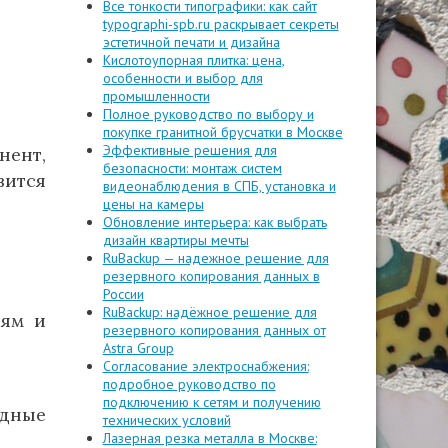
Все тонкости типографики: как сайт
typographi-spb.ru раскрывает секреты
эстетичной печати и дизайна
Кислотоупорная плитка: цена,
особенности и выбор для
промышленности
Полное руководство по выбору и
покупке гранитной брусчатки в Москве
Эффективные решения для
нент,
безопасности: монтаж систем
вится
видеонаблюдения в СПБ, установка и
цены на камеры
Обновление интерьера: как выбрать
дизайн квартиры мечты
RuBackup — надежное решение для
резервного копирования данных в
России
RuBackup: надёжное решение для
иям и
резервного копирования данных от
Astra Group
Согласование электроснабжения:
подробное руководство по
подключению к сетям и получению
одные
технических условий
Лазерная резка металла в Москве: