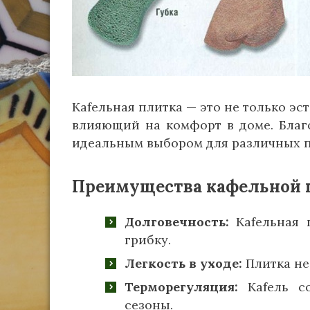
Кafельная плитка — это не только э
влияющий на комфорт в доме. Благ
идеальным выбором для различных 
Преимущества кафельной 
Долговечность:
Кafельная 
грибку.
Легкость в уходе:
Плитка не
Терморегуляция:
Кafель со
сезоны.